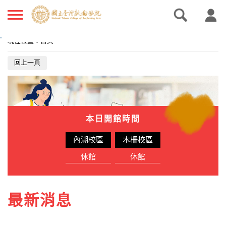
.
現在位置
：
首頁
回上一頁
本日開館時間
內湖校區
木柵校區
休館
休館
最新消息