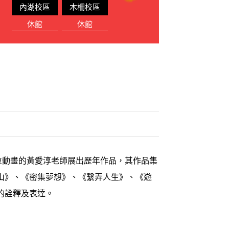
內湖校區
木柵校區
休館
休館
位動畫的黃愛淳老師展出歷年作品，其作品集
山》、《密集夢想》、《繫弄人生》、《遊
的詮釋及表達。