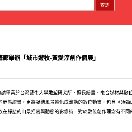
藝廊舉辦「城市遊牧-黃愛淳創作個展」
，邀請畢業於台灣藝術大學雕塑研究所，擅長繪畫、複合媒材與數
的靜態繪畫，更將凝結風景轉化成流動的數位動畫，包含《須彌
放在靜態的山景描寫與動態的影像詩，對於數位創作理念有不同