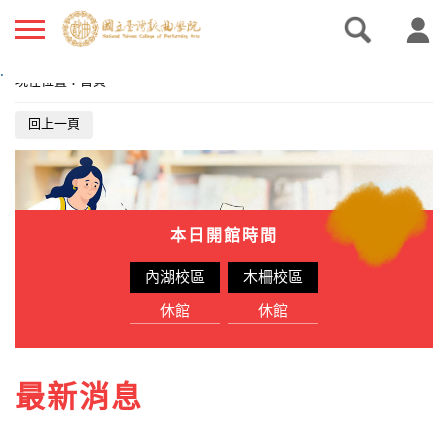
.
現在位置
：
首頁
回上一頁
本日開館時間
內湖校區
木柵校區
休館
休館
最新消息