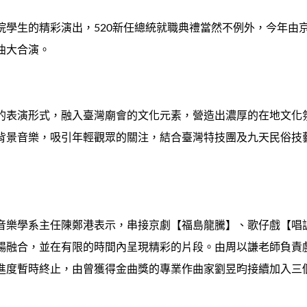
院學生的精彩演出，520新任總統就職典禮當然不例外，今年由
曲大合演。
的表演形式，融入臺灣廟會的文化元素，營造出濃厚的在地文化
背景音樂，吸引年輕觀眾的關注，結合臺灣特技團及九天民俗技
音樂學系主任陳鄭港表示，串接京劇【福島龍騰】、歌仔戲【唱
暢融合，並在有限的時間內呈現精彩的片段。由周以謙老師負責
音進度暫時終止，由曾獲得金曲獎的專業作曲家劉昱昀接續加入