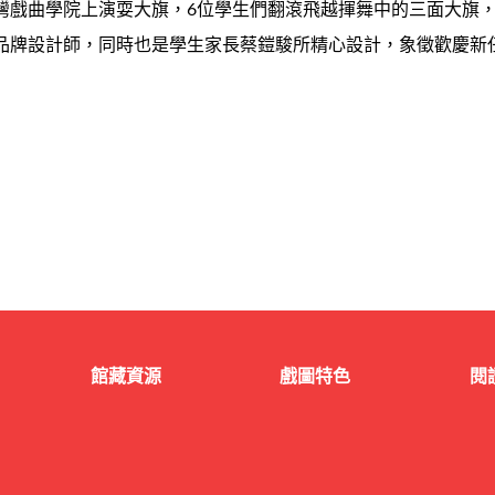
灣戲曲學院上演耍大旗，6位學生們翻滾飛越揮舞中的三面大旗
品牌設計師，同時也是學生家長蔡鎧駿所精心設計，象徵歡慶新
館藏資源
戲圖特色
閱