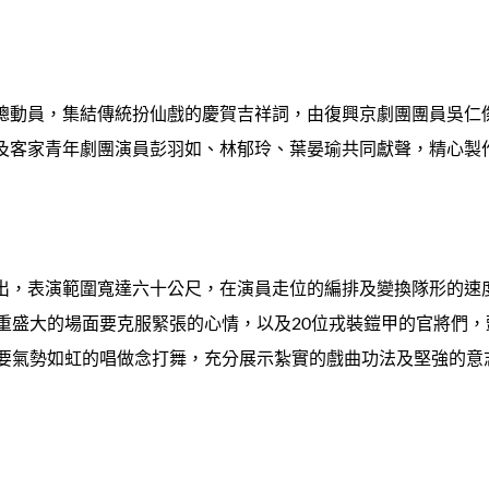
總動員，集結傳統扮仙戲的慶賀吉祥詞，由復興京劇團團員吳仁
及客家青年劇團演員彭羽如、林郁玲、葉晏瑜共同獻聲，精心製
出，表演範圍寬達六十公尺，在演員走位的編排及變換隊形的速
隆重盛大的場面要克服緊張的心情，以及20位戎裝鎧甲的官將們
還要氣勢如虹的唱做念打舞，充分展示紮實的戲曲功法及堅強的意