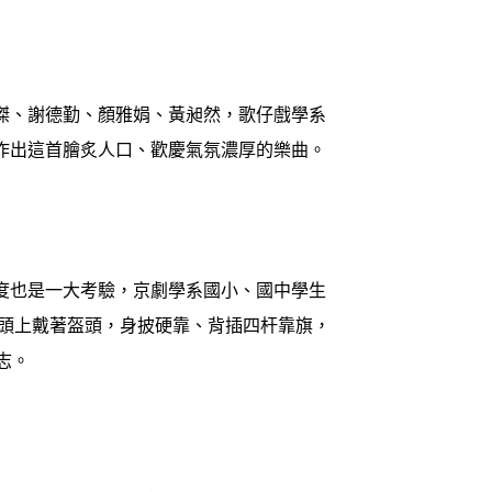
傑、謝德勤、顏雅娟、黃昶然，歌仔戲學系
作出這首膾炙人口、歡慶氣氛濃厚的樂曲。
度也是一大考驗，京劇學系國小、國中學生
，頭上戴著盔頭，身披硬靠、背插四杆靠旗，
志。