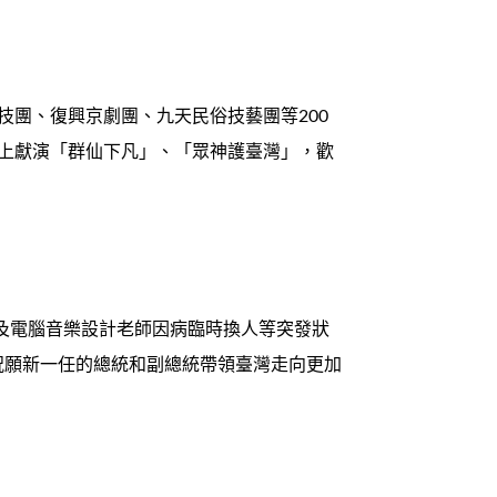
技團、復興京劇團、九天民俗技藝團等200
典上獻演「群仙下凡」、「眾神護臺灣」，歡
及電腦音樂設計老師因病臨時換人等突發狀
祝願新一任的總統和副總統帶領臺灣走向更加