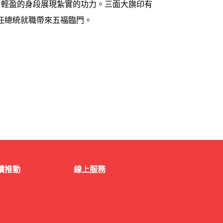
，輕盈的身段展現紮實的功力。三面大旗印有
任總統就職帶來五福臨門。
讀推動
線上服務