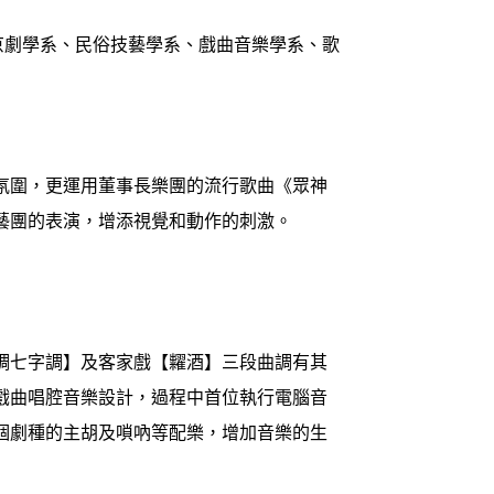
京劇學系、民俗技藝學系、戲曲音樂學系、歌
氛圍，更運用董事長樂團的流行歌曲《眾神
藝團的表演，增添視覺和動作的刺激。
調七字調】及客家戲【糶酒】三段曲調有其
戲曲唱腔音樂設計，過程中首位執行電腦音
三個劇種的主胡及嗩吶等配樂，增加音樂的生