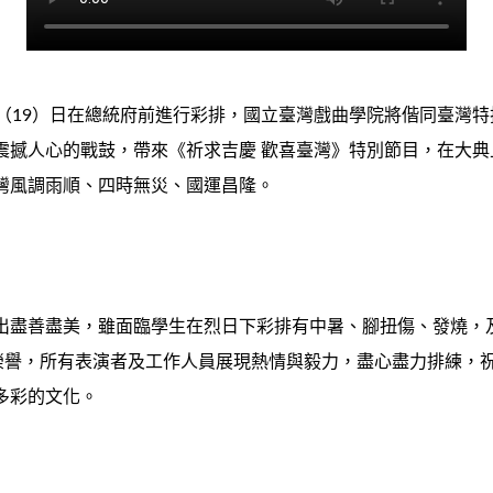
（19）日在總統府前進行彩排，國立臺灣戲曲學院將偕同臺灣特
震撼人心的戰鼓，帶來《祈求吉慶 歡喜臺灣》特別節目，在大
灣風調雨順、四時無災、國運昌隆。
出盡善盡美，雖面臨學生在烈日下彩排有中暑、腳扭傷、發燒，
的榮譽，所有表演者及工作人員展現熱情與毅力，盡心盡力排練，
多彩的文化。