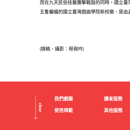
而在九天民俗技藝團擊戰鼓的同時，國立臺
五隻蝙蝠的國立臺灣戲曲學院新校徽，是由
(撰稿、攝影：蔡佩吟)
我們戲圖
讀者服務
close
使用規範
其他服務