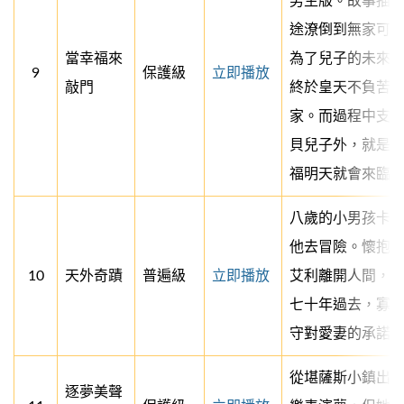
男生版。故事描
途潦倒到無家可
當幸福來
為了兒子的未來
9
保護級
立即播放
敲門
終於皇天不負苦
家。而過程中支
貝兒子外，就是
福明天就會來臨…
八歲的小男孩卡
他去冒險。懷抱
10
天外奇蹟
普遍級
立即播放
艾利離開人間，
七十年過去，寡
守對愛妻的承諾
從堪薩斯小鎮出
逐夢美聲