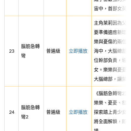
宙中，首部女英
主角萊莉因為父
要準備適應新環
樂與憂傷的兩位
腦筋急轉
23
普遍級
立即播放
海中，大腦總部
彎
位幹部負責，導
女。樂樂與憂憂
大腦總部，讓萊莉
《腦筋急轉彎2》
樂樂、憂憂、怒
腦筋急轉
24
普遍級
立即播放
探索踏上青少女
彎2
將全面解鎖，即