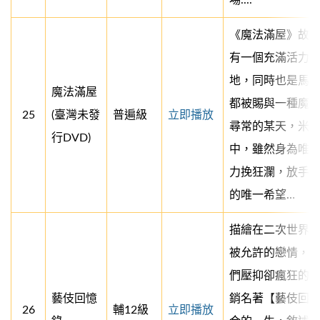
場....
《魔法滿屋》故
有一個充滿活力
地，同時也是馬
魔法滿屋
都被賜與一種魔力
25
(臺灣未發
普遍級
立即播放
尋常的某天，米
行DVD)
中，雖然身為唯
力挽狂瀾，放手
的唯一希望…
描繪在二次世界
被允許的戀情，
們壓抑卻瘋狂的內
藝伎回憶
銷名著【藝伎回
26
輔12級
立即播放