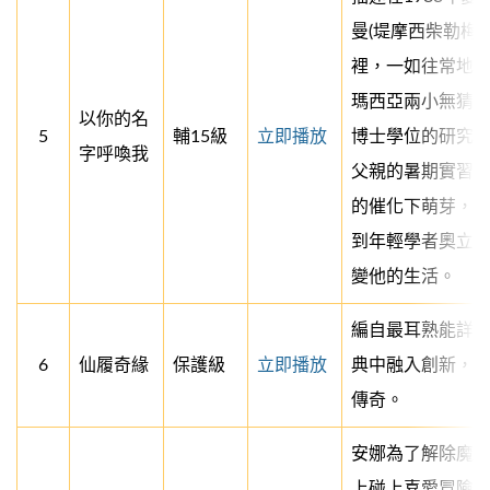
曼(堤摩西柴勒梅
裡，一如往常地
瑪西亞兩小無猜
以你的名
5
輔15級
立即播放
博士學位的研究生
字呼喚我
父親的暑期實習
的催化下萌芽，
到年輕學者奧立
變他的生活。
編自最耳熟能詳
6
仙履奇緣
保護級
立即播放
典中融入創新，
傳奇。
安娜為了解除魔
上碰上喜愛冒險