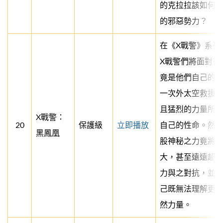
的克拉拉該如何
的邪惡勢力？
在《X戰警》系列
X戰警們將面對有
竟是他們自己的隊
一次外太空救援
且猛烈的力量所
X戰警：
20
保護級
立即播放
自己的性命。然
黑鳳凰
股神秘之力竟將
大，甚至遠遠超
力與之對抗，並
己既無法理解更
然力量。