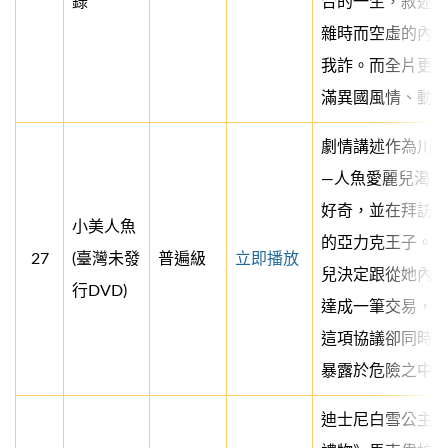
錄
合的一生，敘述
雜時而空虛的內
我詐。而全片更
滿異國風情、動
劇情講述作為川
—人魚愛麗兒渴望
好奇，並在拜訪
小美人魚
的亞力克王子。
27
(臺灣未發
普遍級
立即播放
兒決定跟從她內
行DVD)
達成一筆交易，
這項協議卻同時
暴露於危險之中…
迪士尼白雪公主真