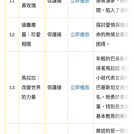
11
保護級
立即播放
樂表演夢，但她
黃玫瑰
間，陷入了決擇
遠離塵
探討愛情與情感
12
囂：珍愛
保護級
立即播放
命的熱情並著墨
相隨
困境。
年輕的巴基斯坦
得者馬拉拉·尤薩夫扎伊
馬拉拉：
小就代表女孩的
13
改變世界
保護級
立即播放
巴基斯坦女孩馬
的力量
名。她勇於表達
童，特別是女童
基本教育的權利
敘述的是一個不