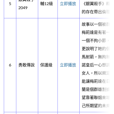
5
輔12級
立即播放
《銀翼殺手》概念
2049
的存在帶出倫理
故事以一個被群
梅莉達是有著一
一個不拘小節，
更說明了她的個性
馬射箭，無拘無
6
勇敢傳說
保護級
立即播放
諾皇后一心想調
女人，所以規定
能讓梅莉達在日
蘭是個群雄割據
望靠著聯姻來增
己所期望的未來