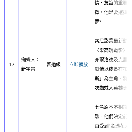
情、友誼的重要
擇，他是要選擇
夢?
索尼影業最新動
〈樂高玩電影〉
蜘蛛人：
菲爾洛德及克里
17
普遍級
立即播放
新宇宙
劇情以成長在布
斯」為主角，將
次蜘蛛人英雄更
七名原本不相識
驗，他們決定前
由受到“金盞花大