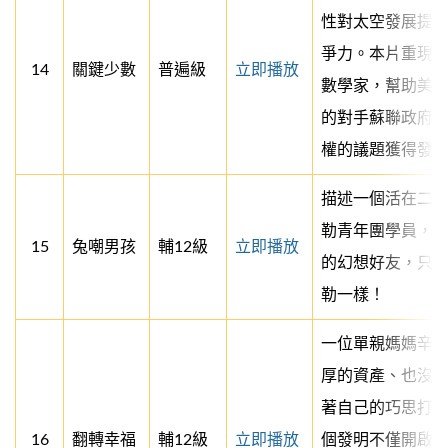
性對太空發展提
爭力。本片重現
14
關鍵少數
普遍級
立即播放
數學家，幫助美
的對手蘇聯政府
權的議題獲得發
描述一個活在二
勒青年團學員，
15
兔嘲男孩
輔12級
立即播放
的幻想好友，只是
勒一樣！
一位單親媽媽辛
厚的資產、也沒
著自己的巧思打
16
翻轉幸福
輔12級
立即播放
個發明不僅開啟