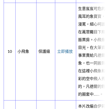
生意岌岌可危的
風耳的象寶寶，
漫罵，細心呵護
在萬眾矚目下飛
振票房。小飛象
目光，在大筆資
10
小飛象
保護級
立即播放
事業賣給凡德爾
象，也一同搬到
在這裡小飛象和
彩的空中飛人秀
的，凡德爾的野心
的圈套中……。
本片改編自伊莉莎