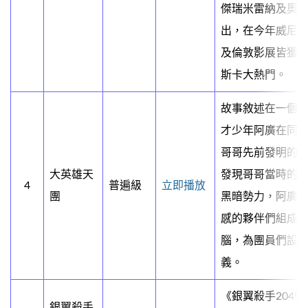
傑瑞米雷納及奧
出，在今年威尼
及倫敦影展皆獲
斯卡大熱門。
故事敘述在一個名
才少年阿廣在同
哥哥先前發明的醫
大英雄天
發現哥哥當時的
4
普遍級
立即播放
團
黑暗勢力，阿廣
感的夥伴們組成
腦，為團員們設
義。
《銀翼殺手2049
銀翼殺手