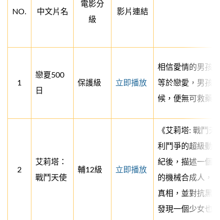
電影分
NO.
中文片名
影片連結
級
相信愛情的男孩
戀夏500
1
保護級
立即播放
等於戀愛，男孩
日
候，便無可救藥的
《艾莉塔: 戰鬥
利鬥爭的超級動
艾莉塔：
紀後，描述一個
2
輔12級
立即播放
戰鬥天使
的機械合成人，
真相，並對抗黑
發現一個少女也