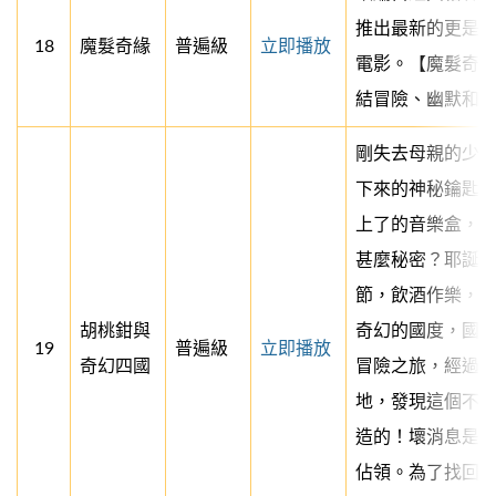
推出最新的更是首
18
魔髮奇緣
普遍級
立即播放
電影。【魔髮奇
結冒險、幽默和
剛失去母親的少
下來的神秘鑰匙
上了的音樂盒，
甚麼秘密？耶誕
節，飲酒作樂，
胡桃鉗與
奇幻的國度，國
19
普遍級
立即播放
奇幻四國
冒險之旅，經過
地，發現這個不
造的！壞消息是
佔領。為了找回