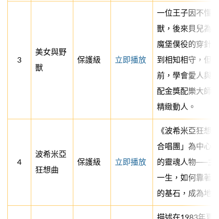
一位王子因不懂
獸，後來貝兒為
魔堡僕役的穿針
美女與野
3
保護級
立即播放
到相知相守，但
獸
前，學會愛人與
配金獎配樂大師
精緻動人。
《波希米亞狂想
合唱團」為中心
波希米亞
4
保護級
立即播放
的靈魂人物──主
狂想曲
一生，如何靠著
的基石，成為地
描述在1983年