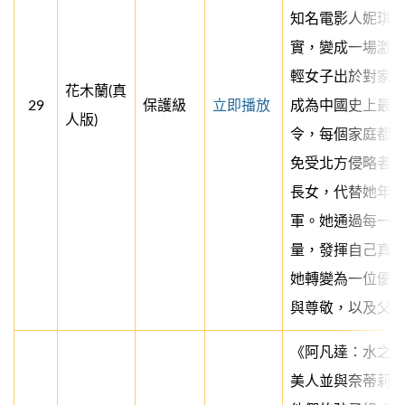
知名電影人妮琪
實，變成一場激
輕女子出於對家
花木蘭(真
29
保護級
立即播放
成為中國史上最
人版)
令，每個家庭都
免受北方侵略者
長女，代替她年
軍。她通過每一
量，發揮自己真
她轉變為一位優
與尊敬，以及父
《阿凡達：水之
美人並與奈蒂莉