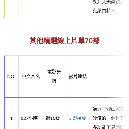
族》艾美獎視后艾
克萊門特。
其他精選線上片單70部
電影分
NO.
中文片名
影片連結
級
講述了登山家艾倫
1
127小時
輔15級
立即播放
沙漠的一個巨石
多功能工具刀斷