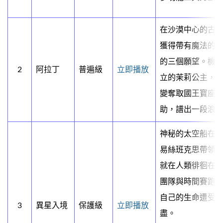
在沙漠中心的古
獲得帶有魔法的
的三個願望。機
2
阿拉丁
普遍級
立即播放
立的茉莉公主，
變奪取國王寶座
助，譜出一段浪
神秘的太空船在
易絲班克思帶領
就在人類徘徊在
團隊與時間賽跑
自己的生命遭受
3
異星入境
保護級
立即播放
盡。