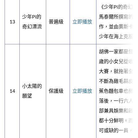
《少年Pi的奇幻
少年Pi的
馬泰爾所撰寫的同
13
普遍級
立即播放
奇幻漂流
作，並由奧斯卡
少年在海上克服
胡佛一家都是怪
歲的小女兒從收
大賽，就拖著全
不斷為雞毛蒜皮的
小太陽的
14
保護級
立即播放
蕉色麵包車也頻
願望
落後，一行六人終
部兼具娛樂和啟
都十分鮮明。而可
可或缺的一員，