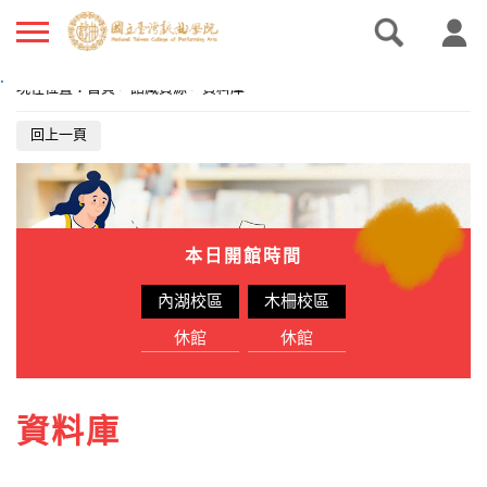
.
現在位置
：
首頁
>
館藏資源
>
資料庫
回上一頁
本日開館時間
內湖校區
木柵校區
休館
休館
資料庫