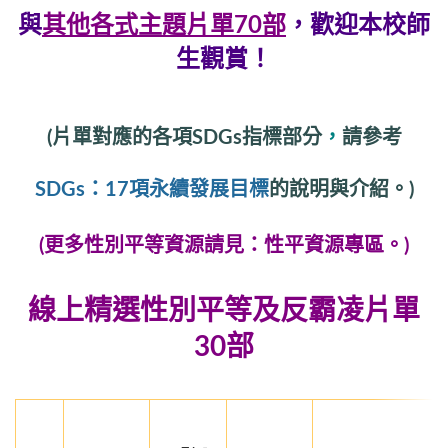
與
其他各式主題片單70部
，
歡迎本校師
生觀賞！
(
片單對應的各項SDGs指標部分
，
請參考
SDGs：17項永續發展目標
的說明與介紹。)
(更多性別平等資源請見：
性平資源專區
。)
線上精選性別平等及反霸凌
片單
30部