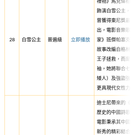
禮物》馬克偉柏
飾演白雪公主，
曾獲得東尼獎最
出，電影音樂歌
28
白雪公主
普遍級
立即播放
家》班傑帕塞克
故事改編自格林
王子拯救，而是
袖，她將聯合七
矮人）及強盜強
更具現代女性力
迪士尼帶來的《
歷史的中國詩歌
電影秉承其中國
新秀的精彩結合