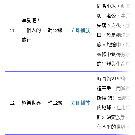
同名小說，劇情
切：老公、事業
享受吧！
失落。之後，離
11
一個人的
輔12級
立即播放
口，於是她決定
旅行
旅。旅途中，她
靈修中獲得救贖
的平靜與生命中
時間為2159年
造基地，而貧困
斯特 飾〉高壓實
12
極樂世界
輔12級
立即播放
的地球。在走投
飾〉決定放手一
化不平的世界。