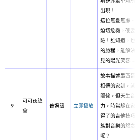
斯多弗最不知所
出現！
這位無憂無慮、
迫切危機，硬要
險！誰知道，也
的旅程，能解決
見的陽光笑容……
故事描述墨西哥
相傳的家訓，就
關係，但天生音
可可夜總
9
普遍級
立即播放
力，時常躲在家
會
得了的吉他技巧
族對音樂的怨念
呢？