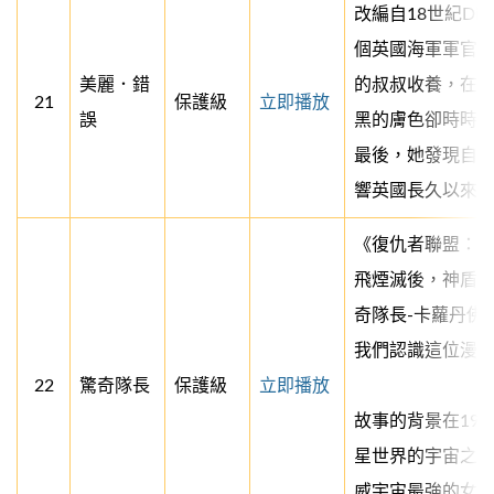
改編自18世紀Dido 
個英國海軍軍官
美麗．錯
的叔叔收養，在
21
保護級
立即播放
誤
黑的膚色卻時時
最後，她發現自
響英國長久以來奴隸
《復仇者聯盟：
飛煙滅後，神盾
奇隊長-卡蘿丹佛
我們認識這位漫
22
驚奇隊長
保護級
立即播放
故事的背景在19
星世界的宇宙之
威宇宙最強的女英