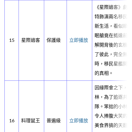
《星際過客》劇
特飾演兩名移民
新生活，看似順
眠艙竟在抵達前9
15
星際過客
保護級
立即播放
解開背後的玄機
了彼此，完全無法
時，移民星艦開
的真相。
因緣際會之下，
林，為了追逐共
隊。笨拙的小林
令人捧腹大笑的
16
料理鼠王
普遍級
立即播放
美食界搞的天翻地