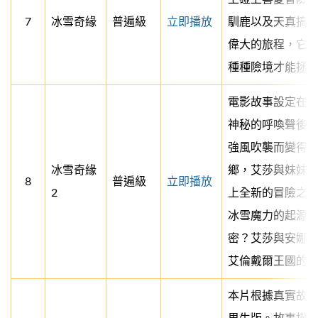
7
冰雪奇緣
普遍級
立即播放
馴鹿以及天真搞
偉大的旅程，它
種種險境才能拯救
電影故事設定在前
神秘的呼喚聲後
強風吹襲而變得
冰雪奇緣
鄉，艾莎與妹妹
8
普遍級
立即播放
2
上全新的冒險之
冰雪魔力的起源
密？艾莎與安娜
艾倫戴爾王國的
本片根據真實故