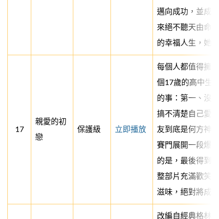
邁向成功，並成
來絕不聽天由命
的幸福人生，她的
每個人都值得擁
個17歲的高中生
的事：第一、沒
搞不清楚自己愛
親愛的初
17
保護級
立即播放
友到底是何方神
戀
賽門展開一段爆
的是，最後得到
整部片充滿歡笑
滋味，絕對將成
改編自經典格林