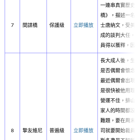
一連串真實歷史
橋》，描述一名
7
間諜橋
保護級
立即播放
士唐納文，受美
成的談判大任，試
員得以獲釋，因
長大成人後，生
是否偶爾會懷念
最近偶爾會出現
是很快被他用理
營運不佳，排山
家人的時間都沒
難題，要在周末
8
摯友維尼
普遍級
立即播放
司就要開始裁員