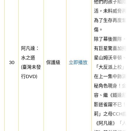
他們的孩子組成
活，未料威脅再
為了生存再度奮
傷。
除了幕後團隊，
阿凡達：
有巨星驚喜加持
水之道
星山姆沃辛頓、
30
保護級
立即播放
(臺灣未發
「大反派上校」
行DVD)
在上一集中飾演
秘角色現身！金
容、繼《鐵達尼
影迷雀躍不已！
莉」之母CCH龐
《阿凡達》「人