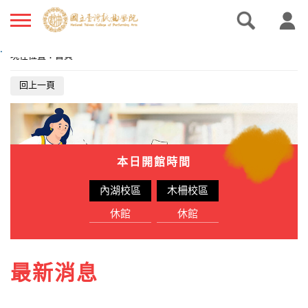
.
現在位置
：
首頁
回上一頁
本日開館時間
內湖校區
木柵校區
休館
休館
最新消息