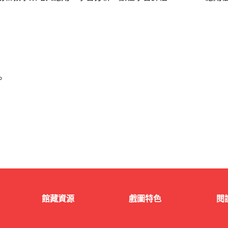
。
館藏資源
戲圖特色
閱