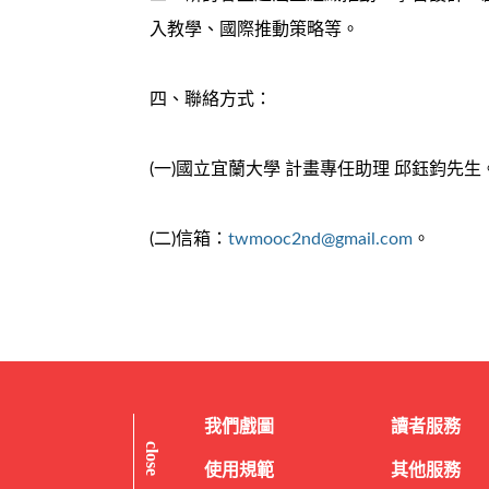
入教學、國際推動策略等。
四、聯絡方式：
(一)國立宜蘭大學 計畫專任助理 邱鈺鈞先生
(二)信箱：
twmooc2nd@gmail.com
。
我們戲圖
讀者服務
close
使用規範
其他服務