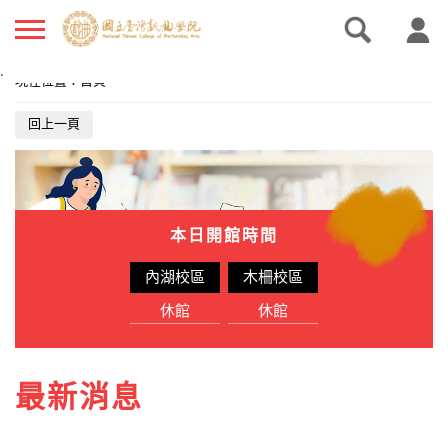
.
現在位置
：
首頁
回上一頁
本日開館時間
內湖校區
木柵校區
休館
休館
最新消息