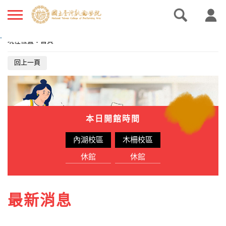
.
現在位置
：
首頁
回上一頁
本日開館時間
內湖校區
木柵校區
休館
休館
最新消息