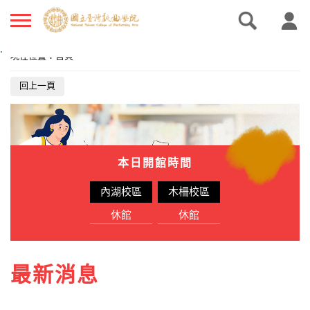
.
現在位置
：
首頁
回上一頁
本日開館時間
內湖校區
木柵校區
休館
休館
最新消息