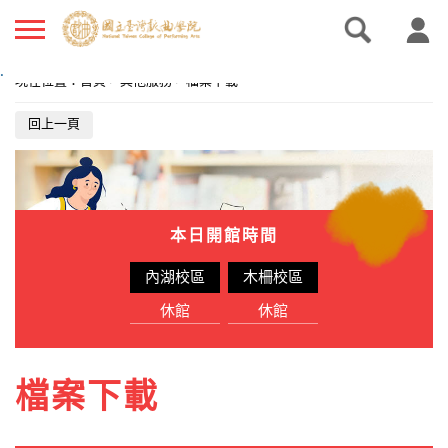
.
現在位置
：
首頁
>
其他服務
>
檔案下載
回上一頁
本日開館時間
內湖校區
木柵校區
休館
休館
檔案下載