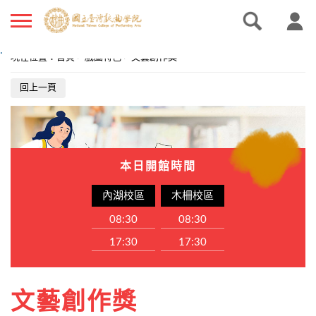
.
現在位置
：
首頁
>
戲圖特色
>
文藝創作獎
回上一頁
本日開館時間
內湖校區
木柵校區
08:30
08:30
17:30
17:30
文藝創作獎