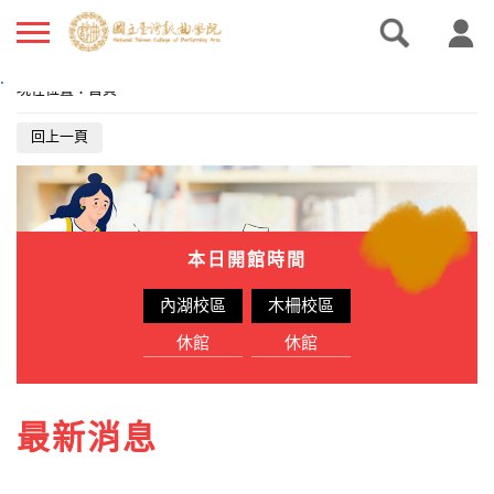
.
現在位置
：
首頁
回上一頁
本日開館時間
內湖校區
木柵校區
休館
休館
最新消息