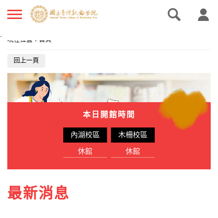
.
現在位置
：
首頁
回上一頁
本日開館時間
內湖校區
木柵校區
休館
休館
最新消息