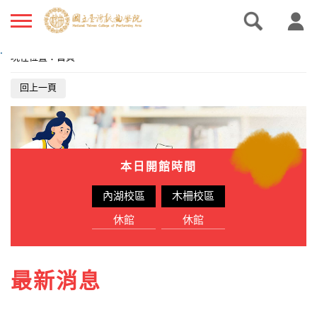
.
現在位置
：
首頁
回上一頁
本日開館時間
內湖校區
木柵校區
休館
休館
最新消息