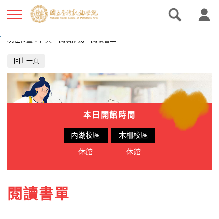
.
現在位置
：
首頁
>
閱讀推動
>
閱讀書單
回上一頁
本日開館時間
內湖校區
木柵校區
休館
休館
閱讀書單