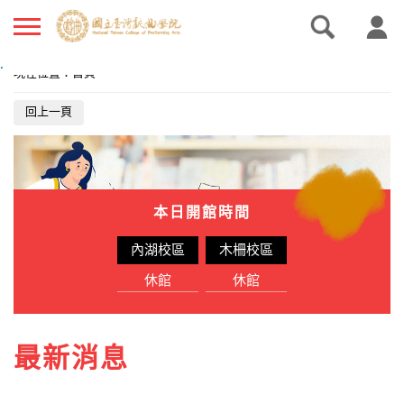
.
現在位置
：
首頁
回上一頁
本日開館時間
內湖校區
木柵校區
休館
休館
最新消息