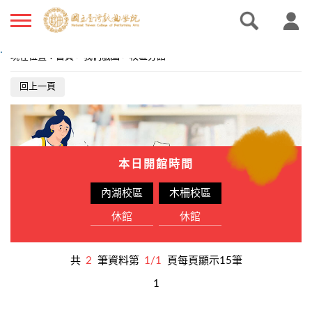
.
現在位置
：
首頁
>
我們戲圖
>
校區分館
回上一頁
本日開館時間
內湖校區
木柵校區
休館
休館
共
2
筆資料第
1/1
頁每頁顯示15筆
1