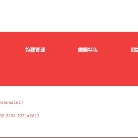
館藏資源
戲圖特色
閱
-2666#1617
-2936-7231#2612