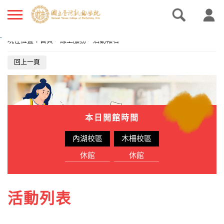
.
現在位置
：
首頁
>
線上服務
>
活動報名
回上一頁
本日開館時間
內湖校區
木柵校區
休館
休館
活動列表