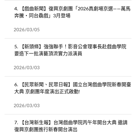
4.
【戲曲新聞】復興京劇團「2026真劇場京選——萬馬
奔騰・同台驫戲」3月登場
2026/03/05
5.
【新頭條】強強聯手！影音公會理事長赴戲曲學院
要造下一批演藝頂流實力派演員
2026/03/03
6.
【民眾新聞、民眾日報】國立台灣戲曲學院新春開臺
大典 京劇團年度演出正式啟動!
2026/03/03
7.
【台灣新生報】台灣戲曲學院丙午年開台大典 邀請
復興京劇團進行新春開台演出