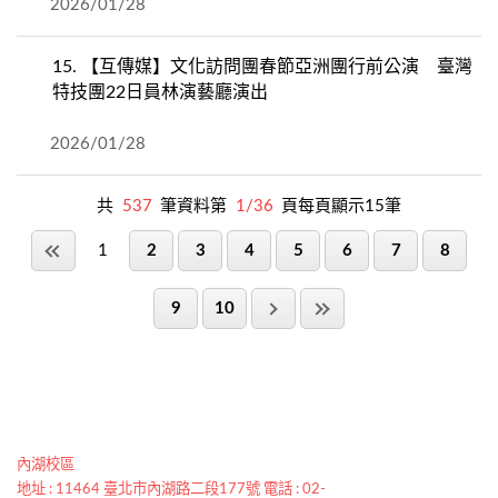
2026/01/28
15.
【互傳媒】文化訪問團春節亞洲團行前公演 臺灣
特技團22日員林演藝廳演出
2026/01/28
共
537
筆資料第
1/36
頁每頁顯示15筆
1
2
3
4
5
6
7
8
9
10
內湖校區
地址 : 11464 臺北市內湖路二段177號 電話 : 02-