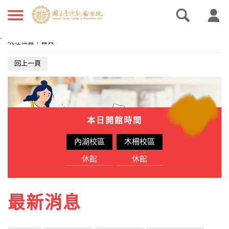
.
現在位置
：
首頁
回上一頁
本日開館時間
內湖校區
木柵校區
休館
休館
最新消息