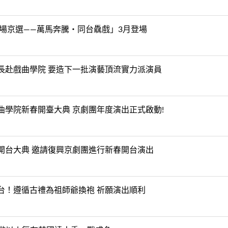
劇場京選——萬馬奔騰・同台驫戲」3月登場
長赴戲曲學院 要造下一批演藝頂流實力派演員
學院新春開臺大典 京劇團年度演出正式啟動!
開台大典 邀請復興京劇團進行新春開台演出
台！遵循古禮為祖師爺換袍 祈願演出順利