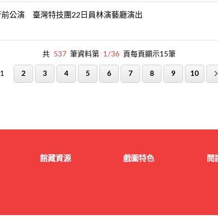
前公演 臺灣特技團22日員林演藝廳演出
共
537
筆資料第
1/36
頁每頁顯示15筆
1
2
3
4
5
6
7
8
9
10
館藏資源
戲圖特色
閱