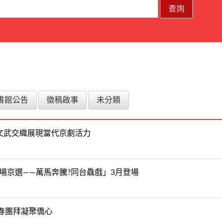
書館公告
徵稿啟事
未分類
文武交織展現當代京劇活力
劇場京選——萬馬奔騰?同台驫戲」3月登場
春團拜凝聚僑心