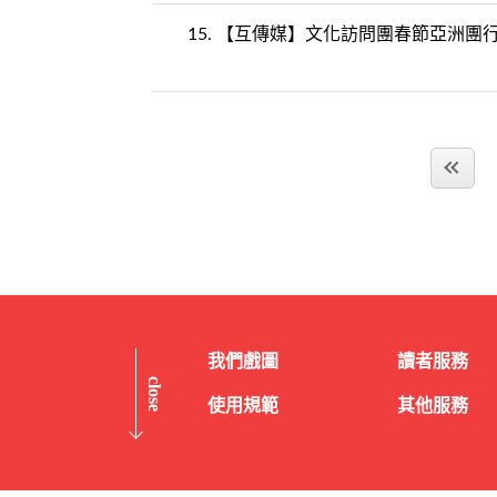
15.
【互傳媒】文化訪問團春節亞洲團行
我們戲圖
讀者服務
close
使用規範
其他服務