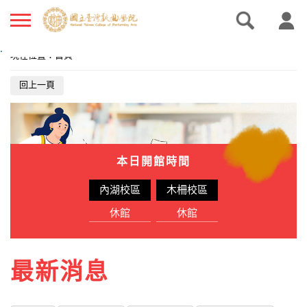
.
現在位置
：
首頁
回上一頁
本日開館時間
內湖校區
木柵校區
休館
休館
最新消息