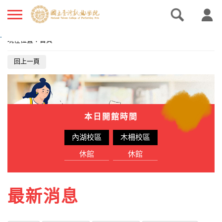
.
現在位置
：
首頁
回上一頁
本日開館時間
內湖校區
木柵校區
休館
休館
最新消息