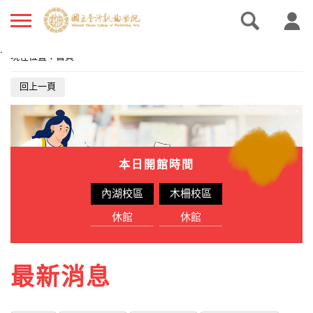
.
現在位置
：
首頁
回上一頁
本日開館時間
內湖校區
木柵校區
休館
休館
最新消息