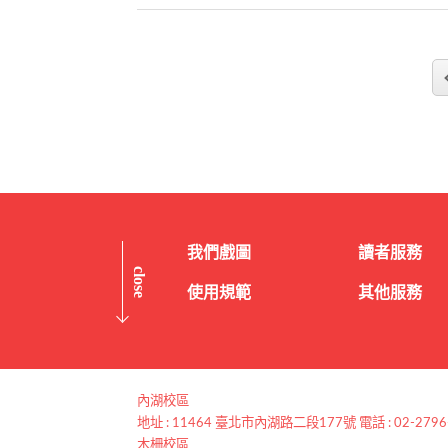
我們戲圖
讀者服務
close
使用規範
其他服務
:::
內湖校區
地址 : 11464 臺北市內湖路二段177號 電話 : 02-2796
木柵校區