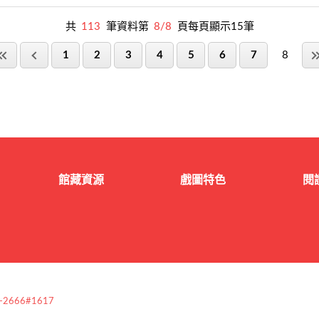
共
113
筆資料第
8/8
頁每頁顯示15筆
1
2
3
4
5
6
7
8
館藏資源
戲圖特色
閱
-2666#1617